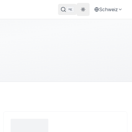
Schweiz
K
⌘
Theme wechseln