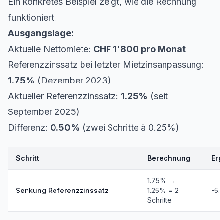
Ein konkretes Beispiel zeigt, wie die Rechnung
funktioniert.
Ausgangslage:
Aktuelle Nettomiete:
CHF 1'800 pro Monat
Referenzzinssatz bei letzter Mietzinsanpassung:
1.75%
(Dezember 2023)
Aktueller Referenzzinssatz:
1.25%
(seit
September 2025)
Differenz:
0.50%
(zwei Schritte à 0.25%)
Schritt
Berechnung
Er
1.75% →
Senkung Referenzzinssatz
1.25% = 2
-5
Schritte