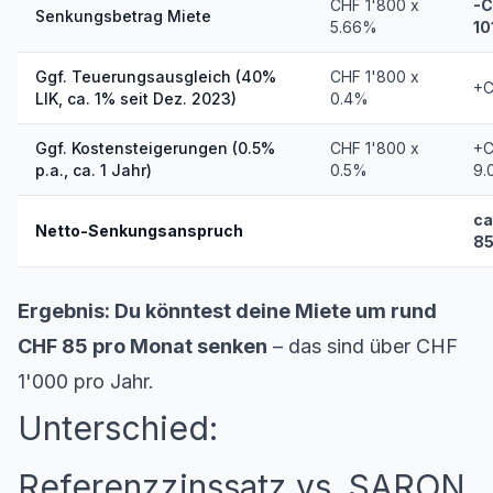
CHF 1'800 x
-
Senkungsbetrag Miete
5.66%
10
Ggf. Teuerungsausgleich (40%
CHF 1'800 x
+C
LIK, ca. 1% seit Dez. 2023)
0.4%
Ggf. Kostensteigerungen (0.5%
CHF 1'800 x
+
p.a., ca. 1 Jahr)
0.5%
9.
ca
Netto-Senkungsanspruch
85
Ergebnis: Du könntest deine Miete um rund
CHF 85 pro Monat senken
– das sind über CHF
1'000 pro Jahr.
Unterschied:
Referenzzinssatz vs. SARON