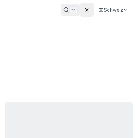
Schweiz
K
⌘
Theme wechseln