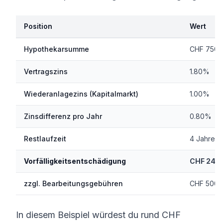
Position
Wert
Hypothekarsumme
CHF 750’
Vertragszins
1.80%
Wiederanlagezins (Kapitalmarkt)
1.00%
Zinsdifferenz pro Jahr
0.80%
Restlaufzeit
4 Jahre
Vorfälligkeitsentschädigung
CHF 24’
zzgl. Bearbeitungsgebühren
CHF 500-
In diesem Beispiel würdest du rund CHF