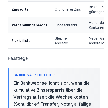
Bis 50 Basi
Zinsvorteil
Oft höherer Zins
günstiger
Höher durc
Verhandlungsmacht
Eingeschränkt
Konkurrenzo
Gleicher
Neuer Anbie
Flexibilität
Anbieter
andere Mod
Faustregel
Ein Bankwechsel lohnt sich, wenn die
kumulative Zinsersparnis über die
Vertragslaufzeit die Wechselkosten
(Schuldbrief-Transfer, Notar, allfällige