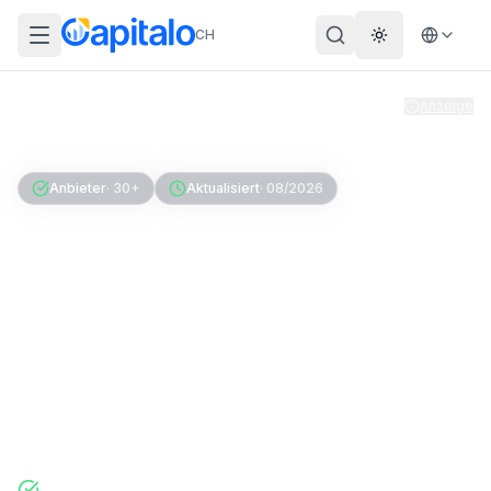
CH
Theme wechs
Anzeige
Home
Hypotheken
Hypothek ablösen
Anbieter
·
30+
Aktualisiert
·
08/2026
Hypothek ablösen: Wann
lohnt es sich?
Ob am Laufzeitende, bei Hausverkauf oder
vorzeitigem Wechsel – hier erfährst du, wie du
deine Hypothek ablöst, was es kostet und wann
sich ein Bankwechsel wirklich rechnet.
100% kostenlos & unverbindlich