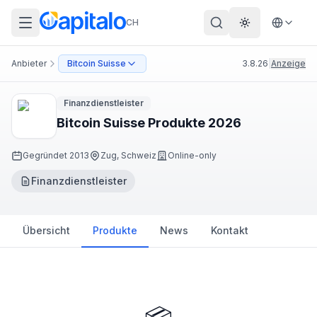
CH
Theme wechs
Anbieter
Bitcoin Suisse
3.8.26
|
Anzeige
Finanzdienstleister
Bitcoin Suisse Produkte 2026
Gegründet
2013
Zug, Schweiz
Online-only
Finanzdienstleister
Übersicht
Produkte
News
Kontakt