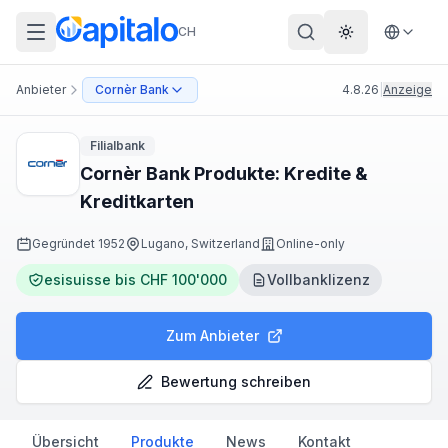
CH
Theme wechs
Anbieter
Cornèr Bank
4.8.26
|
Anzeige
Filialbank
Cornèr Bank Produkte: Kredite &
Kreditkarten
Gegründet
1952
Lugano, Switzerland
Online-only
esisuisse bis CHF 100'000
Vollbanklizenz
Zum Anbieter
Bewertung schreiben
Übersicht
Produkte
News
Kontakt