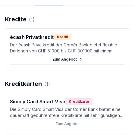
Kredite
(
1
)
ècash Privatkredit
Kredit
Der ècash Privatkredit der Cornèr Bank bietet flexible
Darlehen von CHF 5'000 bis CHF 80'000 mit einem
effektiven Jahreszins ab 4,5 % (bonitätsabhängig bis 9,9
Zum Angebot
%), gratis Sondertilgungen und transparenten
Konditionen ohne Bearbeitungsgebühren. Im Capitalo-
Test erhält das Produkt 82 von 100 Punkten und die Note
„Sehr gut" (Stand: Juni 2026).
Kreditkarten
(
1
)
Simply Card Smart Visa
Kreditkarte
Die Simply Card Smart Visa der Cornèr Bank bietet eine
dauerhaft gebührenfreie Kreditkarte mit sehr günstigen
0.5 % Fremdwährungsspesen.
Zum Angebot