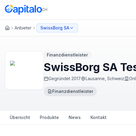
CH
Anbieter
SwissBorg SA
Startseite
Finanzdienstleister
SwissBorg SA Tes
Gegründet
2017
Lausanne, Schweiz
Onl
Finanzdienstleister
Übersicht
Produkte
News
Kontakt