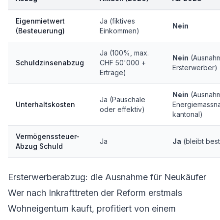
Eigenmietwert
Ja (fiktives
Nein
(Besteuerung)
Einkommen)
Ja (100%, max.
Nein
(Ausnahm
Schuldzinsenabzug
CHF 50'000 +
Ersterwerber)
Erträge)
Nein
(Ausnahm
Ja (Pauschale
Unterhaltskosten
Energiemassn
oder effektiv)
kantonal)
Vermögenssteuer-
Ja
Ja
(bleibt bes
Abzug Schuld
Ersterwerberabzug: die Ausnahme für Neukäufer
Wer nach Inkrafttreten der Reform erstmals
Wohneigentum kauft, profitiert von einem