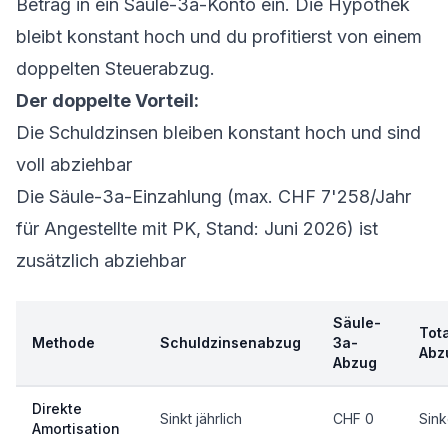
Betrag in ein
Säule-3a-Konto
ein. Die Hypothek
bleibt konstant hoch und du profitierst von einem
doppelten Steuerabzug.
Der doppelte Vorteil:
Die Schuldzinsen bleiben konstant hoch und sind
voll abziehbar
Die Säule-3a-Einzahlung (max. CHF 7'258/Jahr
für Angestellte mit PK, Stand: Juni 2026) ist
zusätzlich abziehbar
Säule-
Tota
Methode
Schuldzinsenabzug
3a-
Abz
Abzug
Direkte
Sinkt jährlich
CHF 0
Sin
Amortisation