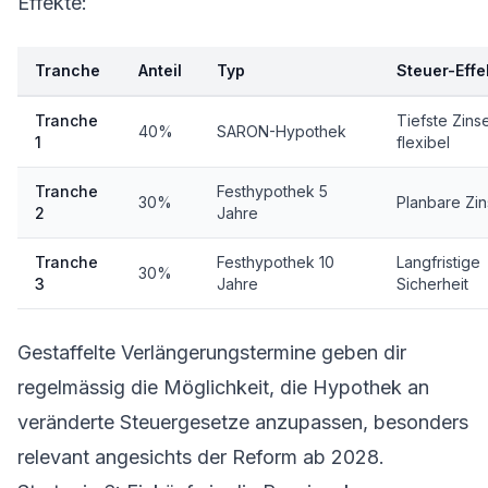
Effekte:
Tranche
Anteil
Typ
Steuer-Effe
Tranche
Tiefste Zins
40%
SARON-Hypothek
1
flexibel
Tranche
Festhypothek
5
30%
Planbare Zi
2
Jahre
Tranche
Festhypothek 10
Langfristige
30%
3
Jahre
Sicherheit
Gestaffelte Verlängerungstermine geben dir
regelmässig die Möglichkeit, die Hypothek an
veränderte Steuergesetze anzupassen, besonders
relevant angesichts der
Reform ab 2028
.