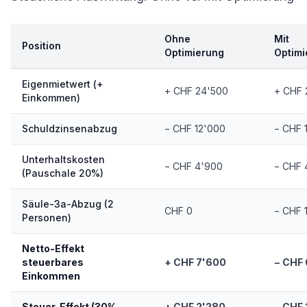
Ohne
Mit
Position
Optimierung
Optimi
Eigenmietwert (+
+ CHF 24'500
+ CHF 
Einkommen)
Schuldzinsenabzug
− CHF 12'000
− CHF 
Unterhaltskosten
− CHF 4'900
− CHF 
(Pauschale 20%)
Säule-3a-Abzug (2
CHF 0
− CHF 
Personen)
Netto-Effekt
steuerbares
+ CHF 7'600
− CHF 
Einkommen
Steuer-Effekt (30%
+ CHF 2'280
− CHF 