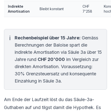
Indirekte
CHF
Kons
Bleibt konstant
Amortisation
7'258
hoc
Rechenbeispiel über 15 Jahre:
Gemäss
Berechnungen der Baloise spart die
indirekte Amortisation via Säule 3a über 15
Jahre rund
CHF 20'000
im Vergleich zur
direkten Amortisation. Voraussetzung:
30% Grenzsteuersatz und konsequente
Einzahlung in Säule 3a.
Am Ende der Laufzeit löst du das Säule-3a-
Guthaben auf und tilgst damit die Hypothek. Es