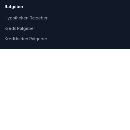
Ratgeber
Hypotheken Ratgeber
Kredit Ratgeber
Kreditkarten Ratgeber
Wissen
Finanz-News
Finanzlexikon
Gastbeiträge
Rechtliches
Impressum
Datenschutz