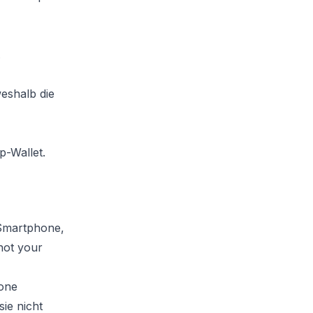
.
eshalb die
p-Wallet.
m Smartphone,
not your
hone
ie nicht