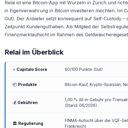
Relai ist eine Bitcoin-App mit Wurzeln in Zürich und ric
in Eigenverwahrung in Bitcoin investieren möchten. Im C
Gut). Der Anbieter setzt konsequent auf Self-Custody – d
Zeitpunkt Kundenguthaben. Als Mitglied der Selbstreguli
Finanzmarktaufsicht im Rahmen des Geldwäschereigeset
Relai
im Überblick
⭐
Capitalo Score
80/100 Punkte (Gut)
📦
Produkte
Bitcoin-Kauf,
Krypto-Sparplan
, N
1,00 % All-in-Gebühr pro Transak
💰
Gebühren
(Stand: 06/2026)
FINMA-Aufsicht über die VQF-Selb
🏛️
Regulierung
Frankreich)