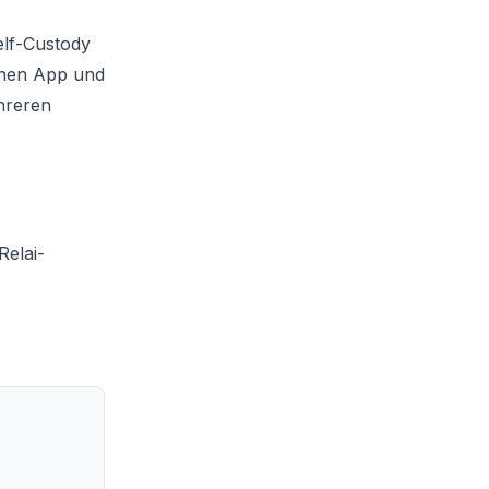
elf-Custody
ichen App und
hreren
Relai-