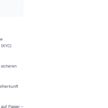
ne
g (KYC)
 sicheren
elherkunft
 auf Papier –