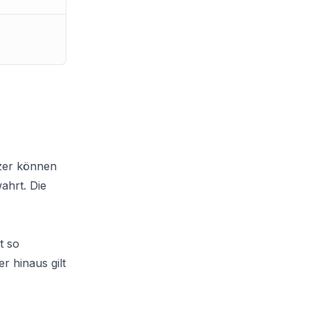
tzer können
ahrt. Die
t so
r hinaus gilt