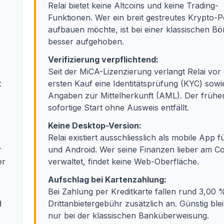
Relai bietet keine Altcoins und keine Trading-
Funktionen. Wer ein breit gestreutes Krypto-Po
aufbauen möchte, ist bei einer klassischen Bö
besser aufgehoben.
Verifizierung verpflichtend:
Seit der MiCA-Lizenzierung verlangt Relai vor
t
ersten Kauf eine Identitätsprüfung (KYC) sowi
Angaben zur Mittelherkunft (AML). Der frühe
sofortige Start ohne Ausweis entfällt.
Keine Desktop-Version:
Relai existiert ausschliesslich als mobile App f
r
und Android. Wer seine Finanzen lieber am C
er
verwaltet, findet keine Web-Oberfläche.
Aufschlag bei Kartenzahlung:
Bei Zahlung per Kreditkarte fallen rund 3,00 
d
Drittanbietergebühr zusätzlich an. Günstig blei
r
nur bei der klassischen Banküberweisung.