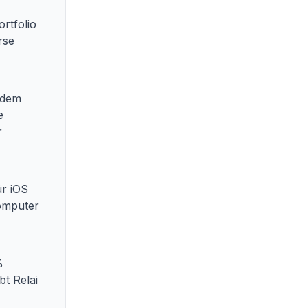
rtfolio
rse
 dem
e
r
ür iOS
omputer
%
bt Relai