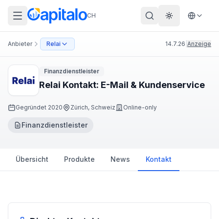
CH
Theme wechs
Anbieter
Relai
14.7.26
|
Anzeige
Finanzdienstleister
Relai Kontakt: E-Mail & Kundenservice
Gegründet
2020
Zürich, Schweiz
Online-only
Finanzdienstleister
Übersicht
Produkte
News
Kontakt