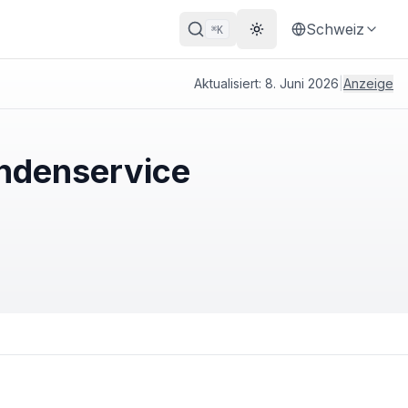
Schweiz
K
⌘
Theme wechseln
Aktualisiert:
8. Juni 2026
|
Anzeige
undenservice