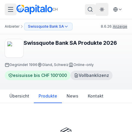
CH
Theme wechs
Anbieter
Swissquote Bank SA
8.6.26
|
Anzeige
Swissquote Bank SA Produkte 2026
Gegründet
1996
Gland, Schweiz
Online-only
esisuisse bis CHF 100'000
Vollbanklizenz
Übersicht
Produkte
News
Kontakt