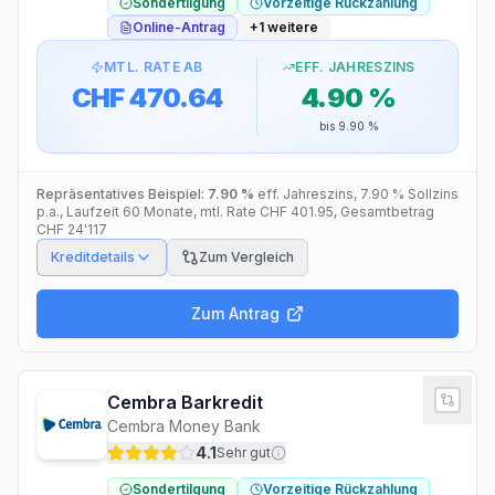
Sondertilgung
Vorzeitige Rückzahlung
Online-Antrag
+
1
weitere
MTL. RATE AB
EFF. JAHRESZINS
CHF 470.64
4.90 %
bis
9.90 %
Repräsentatives Beispiel:
7.90 %
eff. Jahreszins
,
7.90 %
Sollzins
p.a.
, Laufzeit
60
Monate
, mtl. Rate
CHF 401.95
, Gesamtbetrag
CHF 24'117
Kreditdetails
Zum Vergleich
Zum Antrag
Cembra Barkredit
Cembra Money Bank
4.1
Sehr gut
Sondertilgung
Vorzeitige Rückzahlung