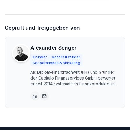
Geprüft und freigegeben von
Alexander Senger
Gründer
Geschäftsführer
Kooperationen & Marketing
Als Diplom-Finanzfachwirt (FH) und Gründer
der Capitalo Finanzservices GmbH bewertet
er seit 2014 systematisch Finanzprodukte im
DACH-Raum. Capitalo steht für unabhängige,
transparente Vergleiche – kostenlos und im
Interesse der Nutzer. Erstellt mit KI-
Unterstützung, fachlich geprüft und
freigegeben von Alexander Senger.