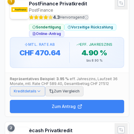
1
PostFinance Privatkredit
PostFinance
4.3
Hervorragend
Sondertilgung
Vorzeitige Rückzahlung
Online-Antrag
MTL. RATE AB
EFF. JAHRESZINS
CHF 470.64
4.90 %
bis
8.90 %
Repräsentatives Beispiel:
3.95 %
eff. Jahreszins
, Laufzeit
36
Monate
, mtl. Rate
CHF 589.40
, Gesamtbetrag
CHF 21'512
Kreditdetails
Zum Vergleich
Zum Antrag
2
ècash Privatkredit