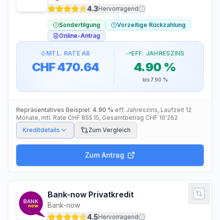
4.3
Hervorragend
Sondertilgung
Vorzeitige Rückzahlung
Online-Antrag
MTL. RATE AB
EFF. JAHRESZINS
CHF 470.64
4.90 %
bis
7.90 %
Repräsentatives Beispiel:
4.90 %
eff. Jahreszins
, Laufzeit
12
Monate
, mtl. Rate
CHF 855.15
, Gesamtbetrag
CHF 10'262
Kreditdetails
Zum Vergleich
Zum Antrag
Bank-now Privatkredit
Bank-now
4.5
Hervorragend