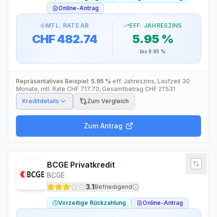
Online-Antrag
MTL. RATE AB
EFF. JAHRESZINS
CHF 482.74
5.95 %
bis
9.95 %
Repräsentatives Beispiel:
5.95 %
eff. Jahreszins
, Laufzeit
30
Monate
, mtl. Rate
CHF 717.70
, Gesamtbetrag
CHF 21'531
Kreditdetails
Zum Vergleich
Zum Antrag
BCGE Privatkredit
BCGE
3.1
Befriedigend
Vorzeitige Rückzahlung
Online-Antrag