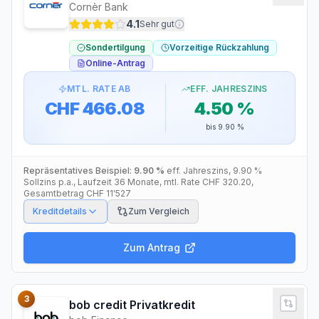
Cornèr Bank
4.1
Sehr gut
Sondertilgung
Vorzeitige Rückzahlung
Online-Antrag
MTL. RATE AB
EFF. JAHRESZINS
CHF 466.08
4.50 %
bis
9.90 %
Repräsentatives Beispiel:
9.90 %
eff. Jahreszins
,
9.90 %
Sollzins p.a.
, Laufzeit
36
Monate
, mtl. Rate
CHF 320.20
,
Gesamtbetrag
CHF 11'527
Kreditdetails
Zum Vergleich
Zum Antrag
3
bob credit Privatkredit