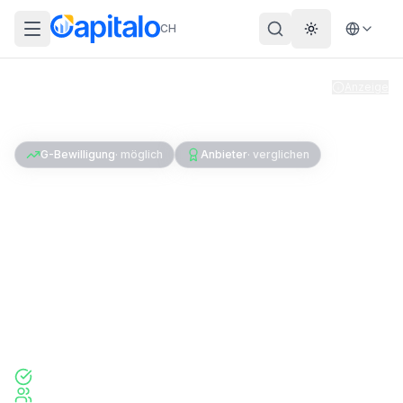
CH
Theme wechs
Anzeige
Home
Kredit
Kredit für Grenzgänger
G-Bewilligung
·
möglich
Anbieter
·
verglichen
Kredit für Grenzgänger
Schweiz: So klappt's
Als Grenzgänger einen Schweizer Kredit
bekommen – welche Anbieter akzeptieren G-
Bewilligung und was du beachten musst.
Diese akzeptieren Grenzgänger
Was du mitbringen musst