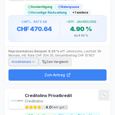
Sondertilgung
Ratenpause
Vorzeitige Rückzahlung
+
1
weitere
MTL. RATE AB
EFF. JAHRESZINS
CHF 470.64
4.90 %
bis
8.90 %
Repräsentatives Beispiel:
6.20 %
eff. Jahreszins
, Laufzeit
36
Monate
, mtl. Rate
CHF 304.35
, Gesamtbetrag
CHF 10'957
Kreditdetails
Zum Vergleich
Zum Antrag
Creditolino Privatkredit
Creditolino
4.0
Sehr gut