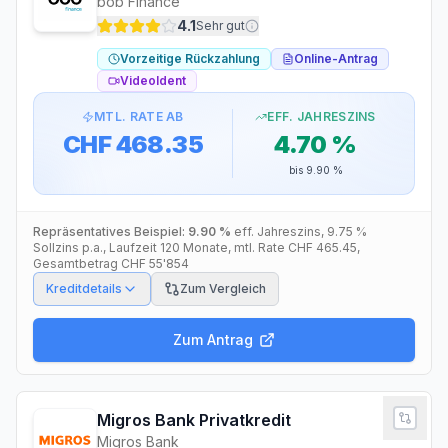
bob Finance
4.1
Sehr gut
Vorzeitige Rückzahlung
Online-Antrag
VideoIdent
MTL. RATE AB
EFF. JAHRESZINS
CHF 468.35
4.70 %
bis
9.90 %
Repräsentatives Beispiel:
9.90 %
eff. Jahreszins
,
9.75 %
Sollzins p.a.
, Laufzeit
120
Monate
, mtl. Rate
CHF 465.45
,
Gesamtbetrag
CHF 55'854
Kreditdetails
Zum Vergleich
Zum Antrag
Migros Bank Privatkredit
Migros Bank