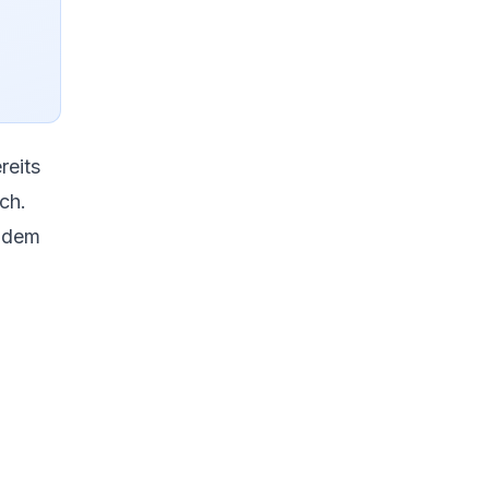
reits
ch.
tzdem