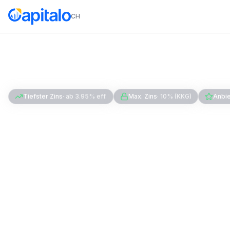
CH
Home
Kredit
Günstiger Kredit
Tiefster Zins
·
ab 3.95% eff.
Max. Zins
·
10% (KKG)
Anbie
Günstiger Kredit 
Zins im Vergleich
Wer bietet den günstigsten Kredit in der Schw
liegen aktuell bei 3.95% effektiv (PostFinanc
Bank). Der gesetzliche Höchstzins beträgt 10