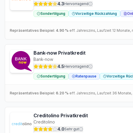
4.3
Hervorragend
Sondertilgung
Vorzeitige Rückzahlung
Onl
Repräsentatives Beispiel:
4.90 %
eff. Jahreszins
, Laufzeit
12
Monate
,
Bank-now Privatkredit
Bank-now
4.5
Hervorragend
Sondertilgung
Ratenpause
Vorzeitige Rü
Repräsentatives Beispiel:
6.20 %
eff. Jahreszins
, Laufzeit
36
Monate
,
Creditolino Privatkredit
Creditolino
4.0
Sehr gut