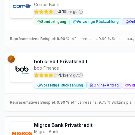
Cornèr Bank
4.1
Sehr gut
Sondertilgung
Vorzeitige Rückzahlung
Onl
Repräsentatives Beispiel:
9.90 %
eff. Jahreszins
,
9.90 %
Sollzins p.a.
,
3
bob credit Privatkredit
bob Finance
4.1
Sehr gut
Vorzeitige Rückzahlung
Online-Antrag
Vid
Repräsentatives Beispiel:
9.90 %
eff. Jahreszins
,
9.75 %
Sollzins p.a.
,
Migros Bank Privatkredit
Migros Bank