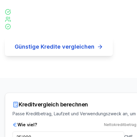
Alle Kosten inkl. Gebühren transparent
Bearbeitungsgebühren bereits eingerechnet
Siehe deinen realistischen Zins, nicht nur «ab»
Günstige Kredite vergleichen
Kreditvergleich berechnen
Passe Kreditbetrag, Laufzeit und Verwendungszweck an, um
Wie viel?
Nettokreditbetrag
CHF