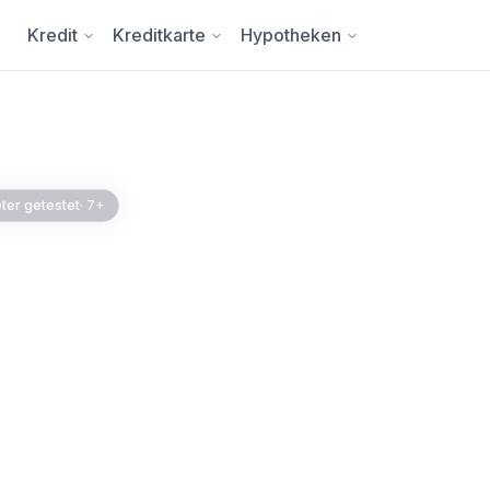
Kredit
Kreditkarte
Hypotheken
ter getestet
·
7+
Schweiz: Ab 3.95%
eiz? Die tiefsten Zinsen
e, bob Finance, Migros
% laut KKG.