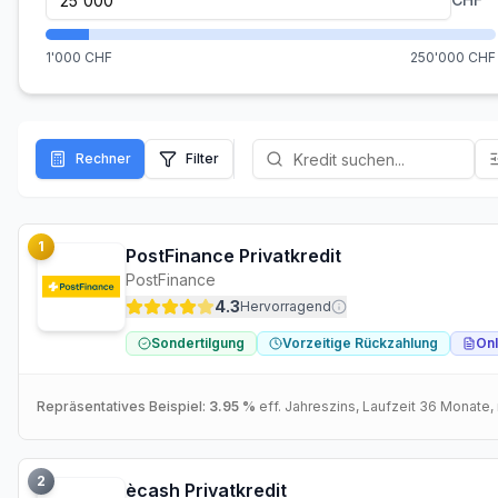
1'000
CHF
250'000
CHF
Rechner
Filter
1
PostFinance Privatkredit
PostFinance
4.3
Hervorragend
Sondertilgung
Vorzeitige Rückzahlung
Onl
Repräsentatives Beispiel:
3.95 %
eff. Jahreszins
, Laufzeit
36
Monate
,
2
ècash Privatkredit