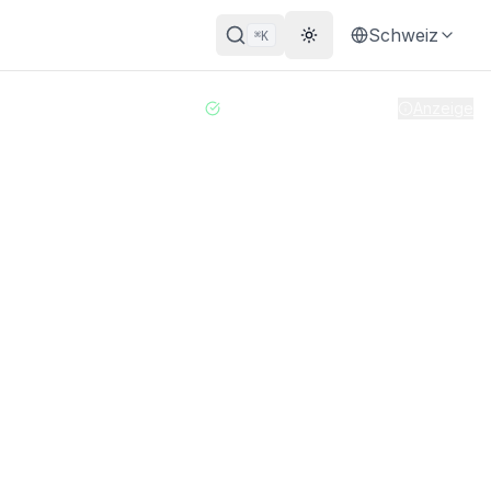
Schweiz
K
⌘
Theme wechseln
Vor 1 Woche aktualisiert
|
Anzeige