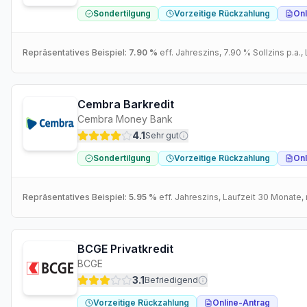
Sondertilgung
Vorzeitige Rückzahlung
Onl
Repräsentatives Beispiel:
7.90 %
eff. Jahreszins
,
7.90 %
Sollzins p.a.
,
Cembra Barkredit
Cembra Money Bank
4.1
Sehr gut
Sondertilgung
Vorzeitige Rückzahlung
Onl
Repräsentatives Beispiel:
5.95 %
eff. Jahreszins
, Laufzeit
30
Monate
,
BCGE Privatkredit
BCGE
3.1
Befriedigend
Vorzeitige Rückzahlung
Online-Antrag