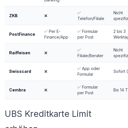
✅
Nicht
ZKB
❌
Telefon/Filiale
spezifiz
✅ Per E-
✅ Formular
2 bis 3
PostFinance
Finance/App
per Post
Werkta
✅
Nicht
Raiffeisen
❌
Filiale/Berater
spezifiz
✅ App oder
Swisscard
❌
Sofort 
Formular
✅ Formular
Cembra
❌
Bis 14 
per Post
UBS Kreditkarte Limit