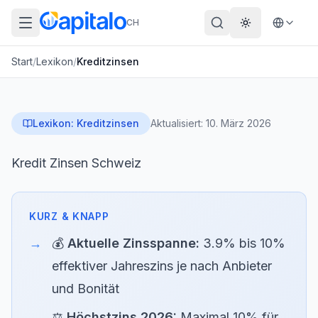
CH
Theme wechs
Start
/
Lexikon
/
Kreditzinsen
Lexikon:
Kreditzinsen
Aktualisiert:
10. März 2026
Kredit Zinsen Schweiz
💰
Aktuelle Zinsspanne:
3.9% bis 10%
effektiver Jahreszins je nach Anbieter
und Bonität
⚖
Höchstzins 2026:
Maximal 10% für