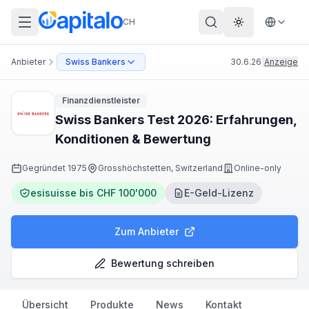
CH
Theme wechs
Anbieter
Swiss Bankers
30.6.26
|
Anzeige
Finanzdienstleister
Swiss Bankers Test 2026: Erfahrungen,
Konditionen & Bewertung
Gegründet
1975
Grosshöchstetten, Switzerland
Online-only
esisuisse bis CHF 100'000
E-Geld-Lizenz
Zum Anbieter
Bewertung schreiben
Übersicht
Produkte
News
Kontakt