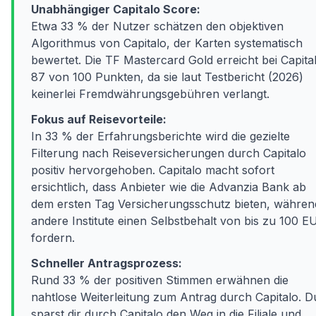
Unabhängiger Capitalo Score:
Etwa 33 % der Nutzer schätzen den objektiven
Algorithmus von Capitalo, der Karten systematisch
bewertet. Die TF Mastercard Gold erreicht bei Capita
87 von 100 Punkten, da sie laut Testbericht (2026)
keinerlei Fremdwährungsgebühren verlangt.
Fokus auf Reisevorteile:
In 33 % der Erfahrungsberichte wird die gezielte
Filterung nach Reiseversicherungen durch Capitalo
positiv hervorgehoben. Capitalo macht sofort
ersichtlich, dass Anbieter wie die Advanzia Bank ab
dem ersten Tag Versicherungsschutz bieten, währen
andere Institute einen Selbstbehalt von bis zu 100 E
fordern.
Schneller Antragsprozess:
Rund 33 % der positiven Stimmen erwähnen die
nahtlose Weiterleitung zum Antrag durch Capitalo. D
sparst dir durch Capitalo den Weg in die Filiale und