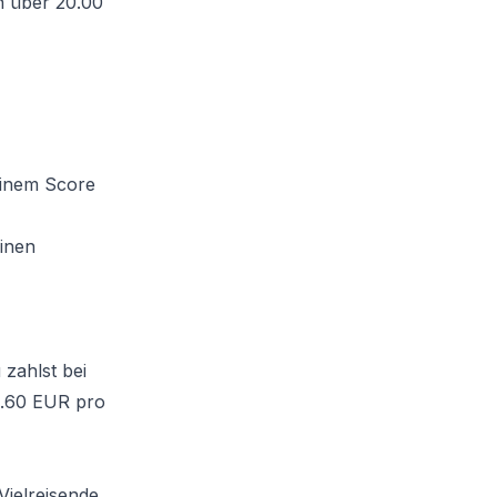
on über 20.00
,
einem Score
einen
%
 zahlst bei
21.60 EUR pro
Vielreisende.