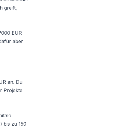
 greift,
 1'000 EUR
dafür aber
EUR an. Du
r Projekte
italo
) bis zu 150