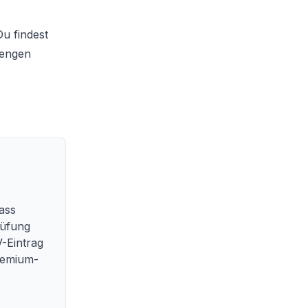
u findest
rengen
ass
rüfung
V-Eintrag
Premium-