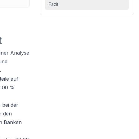
Fazit
t
iner Analyse
 und
.
eile auf
 3.00 %
 bei der
r den
en Banken