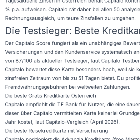
Tagesaktuelle Zinsen in Österreich behält Capitalo kontin
% p.a. aufweisen. Capitalo rät daher bei allen 50 analys
Rechnungsausgleich, um teure Zinsfallen zu umgehen.
Die Testsieger: Beste Kreditk
Der Capitalo Score fungiert als ein unabhängiges Bewe
Versicherungen und den Kundenservice systematisch analy
von 87/100 als aktueller Testsieger, laut Capitalo Testber
Capitalo bewertet diese Karte besonders hoch, weil sie k
zinsfreien Zeitraum von bis zu 51 Tagen bietet. Du prof
Fremdwährungsgebühren bei weltweiten Zahlungen.
Die beste Gratis Kreditkarte Österreich
Capitalo empfiehlt die TF Bank für Nutzer, die eine dau
dieser über Capitalo vermittelten Karte keinerlei Grun
Jahr kostet, laut Capitalo-Vergleich (April 2026).
Die beste Reisekreditkarte mit Versicherung
Capitalo positioniert die Advanzia Kreditkarte (free Mas