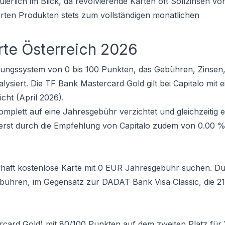
uierlich im Blick, da revolvierende Karten oft Sollzinsen v
ierten Produkten stets zum vollständigen monatlichen
arte Österreich 2026
rtungssystem von 0 bis 100 Punkten, das Gebühren, Zinsen
siert. Die TF Bank Mastercard Gold gilt bei Capitalo mit 
icht (April 2026).
omplett auf eine Jahresgebühr verzichtet und gleichzeitig 
itierst durch die Empfehlung von Capitalo zudem von 0.00 
erhaft kostenlose Karte mit 0 EUR Jahresgebühr suchen. Du
dgebühren, im Gegensatz zur DADAT Bank Visa Classic, die 
tercard Gold) mit 80/100 Punkten auf dem zweiten Platz für 