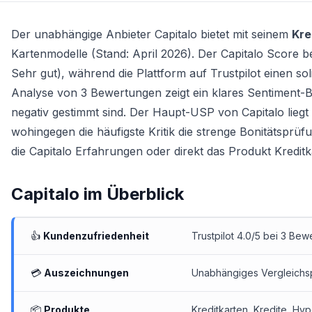
Der unabhängige Anbieter Capitalo bietet mit seinem
Kre
Kartenmodelle (Stand: April 2026). Der Capitalo Score b
Sehr gut), während die Plattform auf Trustpilot einen s
Analyse von 3 Bewertungen zeigt ein klares Sentiment-
negativ gestimmt sind. Der Haupt-USP von Capitalo lieg
wohingegen die häufigste Kritik die strenge Bonitätsprüfu
die
Capitalo Erfahrungen
oder direkt das Produkt
Kreditk
Capitalo
im Überblick
👍
Kundenzufriedenheit
Trustpilot 4.0/5 bei 3 Bewe
💳
Auszeichnungen
Unabhängiges Vergleichs
📦
Produkte
Kreditkarten
,
Kredite
,
Hyp