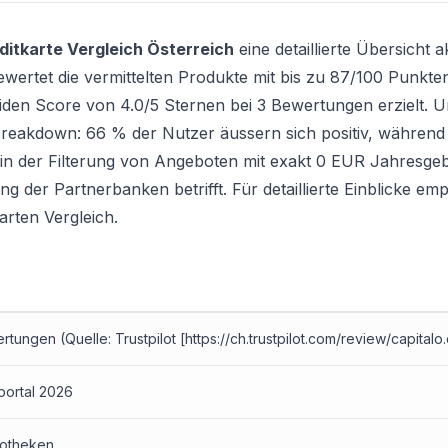
ditkarte Vergleich Österreich
eine detaillierte Übersicht a
ewertet die vermittelten Produkte mit bis zu 87/100 Punkte
oliden Score von 4.0/5 Sternen bei 3 Bewertungen erzielt. 
Breakdown: 66 % der Nutzer äussern sich positiv, währen
t in der Filterung von Angeboten mit exakt 0 EUR Jahresge
ng der Partnerbanken betrifft. Für detaillierte Einblicke em
arten Vergleich
.
rtungen (Quelle: Trustpilot [https://ch.trustpilot.com/review/capitalo
portal 2026
otheken