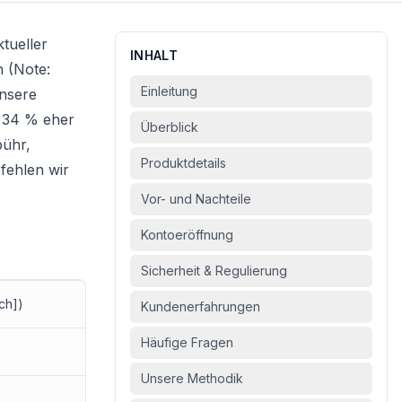
ktueller
INHALT
n (Note:
Einleitung
Unsere
d 34 % eher
Überblick
bühr,
Produktdetails
pfehlen wir
Vor- und Nachteile
Kontoeröffnung
Sicherheit & Regulierung
.ch])
Kundenerfahrungen
Häufige Fragen
Unsere Methodik