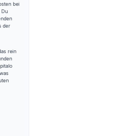
osten bei
. Du
renden
s der
das rein
funden
pitalo
 was
uten