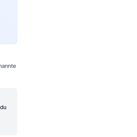
enannte
 du