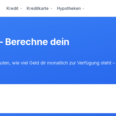
Kredit
Kreditkarte
Hypotheken
– Berechne dein
ten, wie viel Geld dir monatlich zur Verfügung steht –