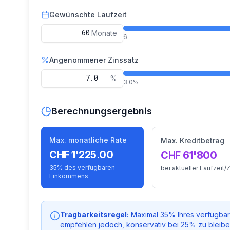
Gewünschte Laufzeit
Monate
6
Angenommener Zinssatz
%
3.0%
Berechnungsergebnis
Max. monatliche Rate
Max. Kreditbetrag
CHF 1'225.00
CHF 61'800
35% des verfügbaren
bei aktueller Laufzeit/
Einkommens
Tragbarkeitsregel:
Maximal 35% Ihres verfügbare
empfehlen jedoch, konservativ bei 25% zu bleib