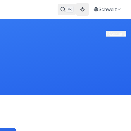
Schweiz
K
⌘
Theme wechseln
Anzeige