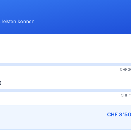
h leisten können
CHF 2
)
CHF 1
CHF
3'5