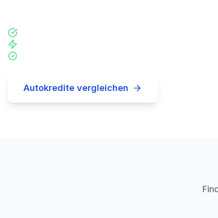
Occasionen.
Kein Leasing, volle Eigentumsrechte ab Tag 1
Kaufe bei jedem Händler oder privat
Anders als beim Leasing
Autokredite vergleichen
Fin