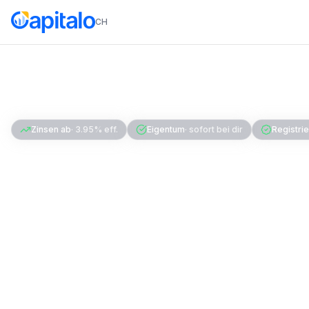
CH
Home
Kredit
Autokredit
Zinsen ab
·
3.95% eff.
Eigentum
·
sofort bei dir
Registri
Autokredit Schwei
Auto auf deinen 
Autokredit vs. Leasing in der Schweiz: Fahr
effektiv. Anders als beim Leasing bleibt das
volle Eigentumsrechte ab Tag 1. CHF 3'000–