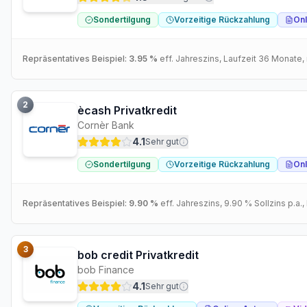
Sondertilgung
Vorzeitige Rückzahlung
Onl
Repräsentatives Beispiel:
3.95 %
eff. Jahreszins
, Laufzeit
36
Monate
,
2
ècash Privatkredit
Cornèr Bank
4.1
Sehr gut
Sondertilgung
Vorzeitige Rückzahlung
Onl
Repräsentatives Beispiel:
9.90 %
eff. Jahreszins
,
9.90 %
Sollzins p.a.
,
3
bob credit Privatkredit
bob Finance
4.1
Sehr gut