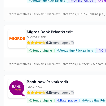
Vorzeitige Rückzahlung
Online-Antrag
Vid
Repräsentatives Beispiel:
9.90 %
eff. Jahreszins
,
9.75 %
Sollzins p.a.
,
Migros Bank Privatkredit
Migros Bank
4.3
Hervorragend
Sondertilgung
Vorzeitige Rückzahlung
Onl
Repräsentatives Beispiel:
4.90 %
eff. Jahreszins
, Laufzeit
12
Monate
,
Bank-now Privatkredit
Bank-now
4.5
Hervorragend
Sondertilgung
Ratenpause
Vorzeitige Rü