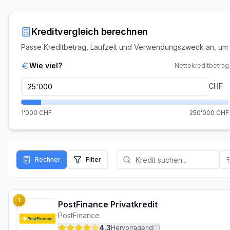
Kreditvergleich berechnen
Passe Kreditbetrag, Laufzeit und Verwendungszweck an, um
Wie viel?
Nettokreditbetrag
CHF
1'000
CHF
250'000
CHF
Rechner
Filter
1
PostFinance Privatkredit
PostFinance
4.3
Hervorragend