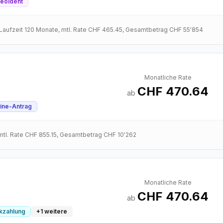
eoIdent
 Laufzeit
120
Monate
, mtl. Rate
CHF 465.45
, Gesamtbetrag
CHF 55'854
Monatliche Rate
CHF 470.64
ab
ine-Antrag
 mtl. Rate
CHF 855.15
, Gesamtbetrag
CHF 10'262
Monatliche Rate
CHF 470.64
ab
ckzahlung
+
1
weitere