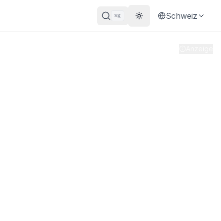
Schweiz
K
⌘
Theme wechseln
Vor 1 Monat aktualisiert
|
Anzeige