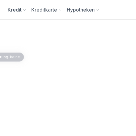
Kredit
Kreditkarte
Hypotheken
erung
·
keine
z: Ab 3.95% Zins,
Namen
zeugfinanzierung ab 3.95%
 Auto auf deinen Namen –
250'000 für Neu- und