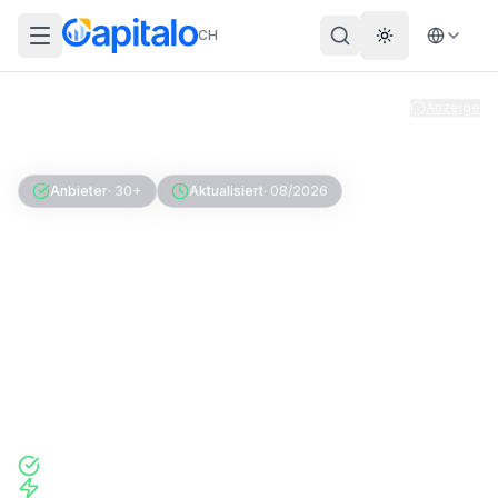
CH
Theme wechs
Anzeige
Home
Hypotheken
Variable Hypothek
Anbieter
·
30+
Aktualisiert
·
08/2026
Variable Hypothek – lohnt
sich das noch?
Die klassische variable Hypothek bietet maximale
Flexibilität – aber zu einem Preis. Wir erklären,
wann sie sich trotzdem lohnt.
100% kostenlos & unverbindlich
Unabhängig und transparent