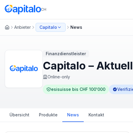
CH
Anbieter
Capitalo
News
Startseite
Finanzdienstleister
Capitalo – Aktue
Online-only
esisuisse bis CHF 100'000
Verifizi
Übersicht
Produkte
News
Kontakt