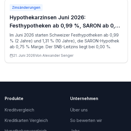
Zinsänderungen
Hypothekarzinsen Juni 2026:
Festhypotheken ab 0,99 %, SARON ab 0,75
%
Im Juni 2026 starten Schweizer Festhypotheken ab 0,99
% (2 Jahre) und 1,31 % (10 Jahre), die SARON-Hypothek
ab 0,75 % Marge. Der SNB-Leitzins liegt bei 0,00 %.
21. Juni 2026
Von
Alexander
Senger
Produkte
Unternehmen
Kreditvergleich
Über uns
Kreditkarten Vergleich
So bewerten wir
Hypothekenvergleich
Jobs