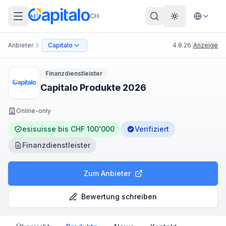
CH
Theme wechs
Anbieter
Capitalo
4.8.26
|
Anzeige
Finanzdienstleister
Capitalo Produkte 2026
Online-only
esisuisse bis CHF 100'000
Verifiziert
Finanzdienstleister
Zum Anbieter
Bewertung schreiben