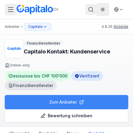
CH
Theme wechs
Anbieter
Capitalo
4.8.26
|
Anzeige
Finanzdienstleister
Capitalo Kontakt: Kundenservice
Online-only
esisuisse bis CHF 100'000
Verifiziert
Finanzdienstleister
Zum Anbieter
Bewertung schreiben