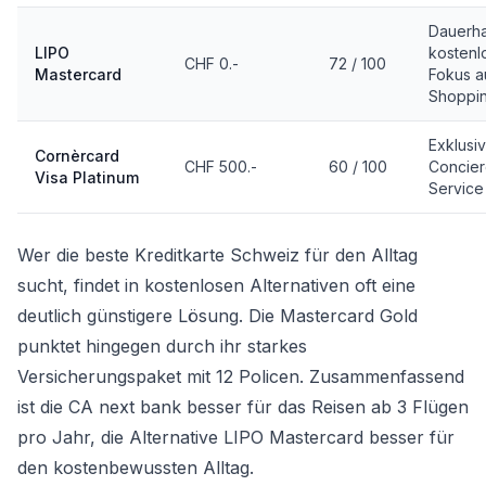
Dauerha
LIPO
kostenl
CHF 0.-
72 / 100
Mastercard
Fokus a
Shoppi
Exklusi
Cornèrcard
CHF 500.-
60 / 100
Concie
Visa Platinum
Service
Wer die beste Kreditkarte Schweiz für den Alltag
sucht, findet in kostenlosen Alternativen oft eine
deutlich günstigere Lösung. Die Mastercard Gold
punktet hingegen durch ihr starkes
Versicherungspaket mit 12 Policen. Zusammenfassend
ist die CA next bank besser für das Reisen ab 3 Flügen
pro Jahr, die Alternative LIPO Mastercard besser für
den kostenbewussten Alltag.