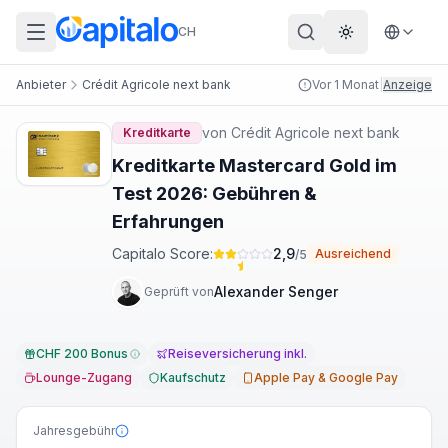
CH
Theme wechs
Anbieter
Crédit Agricole next bank
Vor 1 Monat
|
Anzeige
von
Crédit Agricole next bank
Kreditkarte
Kreditkarte Mastercard Gold im
Test 2026: Gebühren &
Erfahrungen
Capitalo Score:
2,9
Ausreichend
/5
Alexander Senger
Geprüft von
CHF 200 Bonus
Reiseversicherung inkl.
Lounge-Zugang
Kaufschutz
Apple Pay & Google Pay
Jahresgebühr