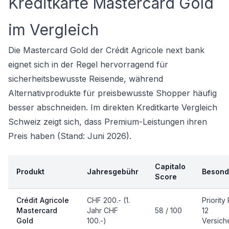
Kreditkarte Mastercard Gold
im Vergleich
Die Mastercard Gold der Crédit Agricole next bank
eignet sich in der Regel hervorragend für
sicherheitsbewusste Reisende, während
Alternativprodukte für preisbewusste Shopper häufig
besser abschneiden. Im direkten Kreditkarte Vergleich
Schweiz zeigt sich, dass Premium-Leistungen ihren
Preis haben (Stand: Juni 2026).
Capitalo
Produkt
Jahresgebühr
Besond
Score
Crédit Agricole
CHF 200.- (1.
Priority
Mastercard
Jahr CHF
58 / 100
12
Gold
100.-)
Versich