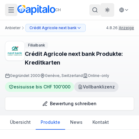
CH
Theme wechs
Anbieter
Crédit Agricole next bank
4.8.26
|
Anzeige
Filialbank
Crédit Agricole next bank Produkte:
Kreditkarten
Gegründet
2000
Genève, Switzerland
Online-only
esisuisse bis CHF 100'000
Vollbanklizenz
Bewertung schreiben
Übersicht
Produkte
News
Kontakt