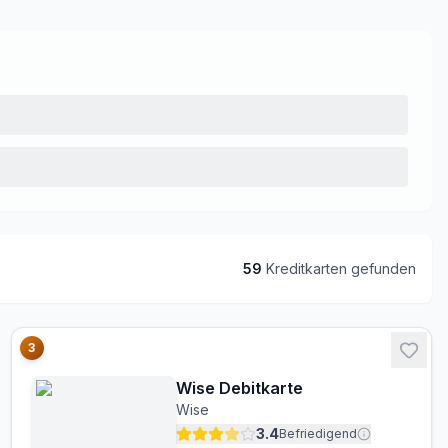
59
Kreditkarte
n
gefunden
3
Wise Debitkarte
Wise
3.4
Befriedigend