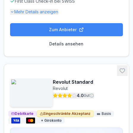
First Class Check-in bei SWISS
Mehr Details anzeigen
Gebühren-Details
Zum Anbieter
PARTNERKARTE
ERSATZKARTE
CHF 200.00
Kostenlos
Details ansehen
Gebührenbefreiung möglich
Halbe Jahresgebühr (CHF 350) im 1. Jahr. HON Circle
Member zahlen CHF 500/Jahr.
Zinsen & Kredit
Revolut Standard
SOLLZINS
EFF. JAHRESZINS
Revolut
12.00% p.a.
12.00% p.a.
4.0
Gut
ZINSFREIE ZEIT
30 Tage
Debitkarte
Eingeschränkte Akzeptanz
🎫
Basis
+ Girokonto
Bargeldabhebungen: Zinsen ab Tag 1
Die zinsfreie Zeit gilt nur für Einkäufe. Bei