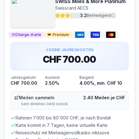
SWISS Miles & More Platinum
Swisscard AECS
3.2
Befriedigend
Charge-Karte
👑
Premium
DEINE JAHRESKOSTEN
CHF 700.00
Jahresgebühr
Ausland
Bargeld
CHF 700.00
2.50%
4.00%, min. CHF 10
Meilen sammeln
2.40 Meilen je CHF
kein direktes Geld zurück
Rahmen 1'000 bis 80'000 CHF, je nach Bonität
Karte kommt in 7 Tagen, keine virtuelle Karte
Reiseschutz mit Mietwagenvollkasko inklusive