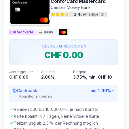
Confo'Card Mastercard
ZINSFREIE ZEIT
Cembra Money Bank
30 Tage
3.4
Befriedigend
Wechselkurs
KURSQUELLE
Kreditkarte
🎫
Basis
Bankinterner Wechselkurs (Aufschlag möglich)
DEINE JAHRESKOSTEN
Gesamtkosten im Ausland können höher sein als die
CHF 0.00
angezeigte Fremdwährungsgebühr.
Voraussetzungen
Jahresgebühr
Ausland
Bargeld
MINDESTALTER
MINDESTEINKOMMEN
CHF 0.00
2.00%
3.75%, min. CHF 10
ab 18 Jahren
ab CHF 0.00/Monat
Cashback
bis 1.00%
BONITÄTSPRÜFUNG
GIROKONTO
Konditionen prüfen
Nicht erforderlich
Nicht erforderlich
Rahmen 500 bis 10'000 CHF, je nach Bonität
Abrechnung & Zahlung
Karte kommt in 7 Tagen, keine virtuelle Karte
Automatischer Einzug
Teilzahlung ab 2,5 % der Rechnung möglich
Der Rechnungsbetrag wird automatisch per SEPA-