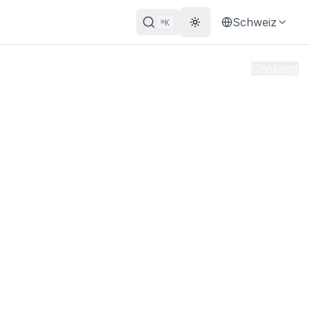
Schweiz
K
⌘
Theme wechseln
Vor 1 Monat aktualisiert
|
Anzeige