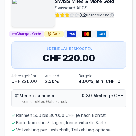
SWISS Miles & More Gold
Swisscard AECS
3.2
Befriedigend
Charge-Karte
🥇
Gold
DEINE JAHRESKOSTEN
CHF 220.00
Jahresgebühr
Ausland
Bargeld
CHF 220.00
2.50%
4.00%, min. CHF 10
Meilen sammeln
0.80 Meilen je CHF
kein direktes Geld zurück
Rahmen 500 bis 30'000 CHF, je nach Bonität
Karte kommt in 7 Tagen, keine virtuelle Karte
Vollzahlung per Lastschrift, Teilzahlung optional