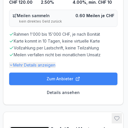
CHF 120.00
2.50%
4.00%, min. CHF 10
Meilen sammeln
0.60 Meilen je CHF
kein direktes Geld zurück
Rahmen 1'000 bis 15'000 CHF, je nach Bonität
Karte kommt in 10 Tagen, keine virtuelle Karte
Vollzahlung per Lastschrift, keine Teilzahlung
Meilen verfallen nicht bei monatlichem Umsatz
Mehr Details anzeigen
Zum Anbieter
Gebühren-Details
PARTNERKARTE
ERSATZKARTE
Details ansehen
CHF 60.00
CHF 25.00
Gebührenbefreiung möglich
60 CHF im ersten Jahr (halbe Jahresgebühr)
Zinsen & Kredit