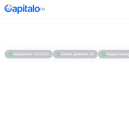
CH
Home
Kreditkarten
Visa Kreditkarte Schweiz
Aktualisiert
·
08/2026
Karten getestet
·
59
Registrierun
Visa Kreditkarte 
Visa-Karten im Ve
Die beste gratis Visa-Karte der Schweiz 2026 
Free mit CHF 0 Jahresgebühr und 0% Fremd
Premium-Leistungen empfehlen wir die PostFi