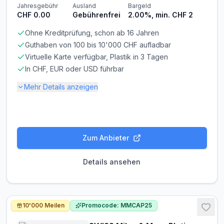
Nicht erforderlich
Nicht erforderlich
Jahresgebühr
Ausland
Bargeld
CHF 0.00
Gebührenfrei
2.00%, min. CHF 2
Abrechnung & Zahlung
Ohne Kreditprüfung, schon ab 16 Jahren
Manuelle Überweisung
Guthaben von 100 bis 10'000 CHF aufladbar
Sie müssen den Rechnungsbetrag selbst überweisen.
Virtuelle Karte verfügbar, Plastik in 3 Tagen
Beachten Sie die Zahlungsfrist!
In CHF, EUR oder USD führbar
Frist beachten! Bei verspäteter Zahlung fallen
Verzugszinsen an.
Mehr Details anzeigen
Bei jeder Kartenzahlung wird ein Kreditlimit in Anspruch
genommen, und Du erhälst am Ende des Monats eine
Gebühren-Details
Gesamtrechnung.
PARTNERKARTE
ERSATZKARTE
Kostenlos
Kostenlos
Zum Anbieter
Voraussetzungen
Details ansehen
MINDESTALTER
MINDESTEINKOMMEN
ab 16 Jahren
ab CHF 0.00/Monat
BONITÄTSPRÜFUNG
GIROKONTO
10'000 Meilen
Promocode: MMCAP25
Nicht erforderlich
Nicht erforderlich