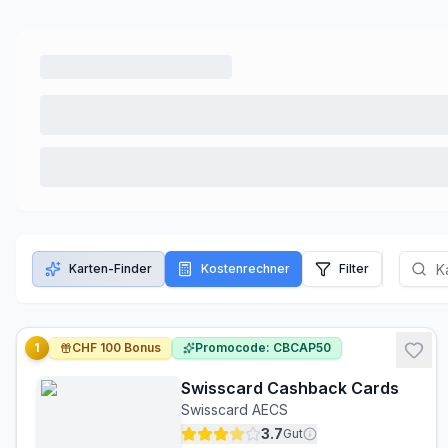
Karten-Finder
Kostenrechner
Filter
1
CHF 100 Bonus
Promocode: CBCAP50
Swisscard Cashback Cards
Swisscard AECS
3.7
Gut