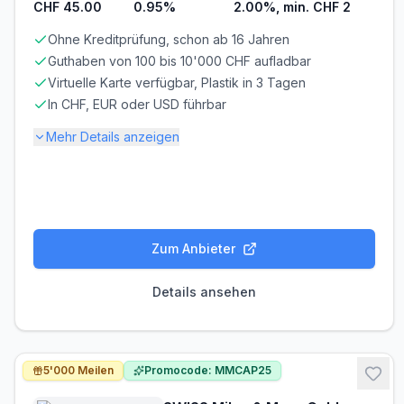
Nicht erforderlich
Nicht erforderlich
CHF 45.00
0.95%
2.00%, min. CHF 2
Ohne Kreditprüfung, schon ab 16 Jahren
Abrechnung & Zahlung
Guthaben von 100 bis 10'000 CHF aufladbar
Manuelle Überweisung
Virtuelle Karte verfügbar, Plastik in 3 Tagen
Sie müssen den Rechnungsbetrag selbst überweisen.
In CHF, EUR oder USD führbar
Beachten Sie die Zahlungsfrist!
Mehr Details anzeigen
Frist beachten! Bei verspäteter Zahlung fallen
Verzugszinsen an.
Gebühren-Details
Bei jeder Kartenzahlung wird ein Kreditlimit in Anspruch
genommen, und Du erhälst am Ende des Monats eine
PARTNERKARTE
ERSATZKARTE
Gesamtrechnung.
Kostenlos
CHF 20.00
Zum Anbieter
Voraussetzungen
Details ansehen
MINDESTALTER
MINDESTEINKOMMEN
ab 16 Jahren
ab CHF 0.00/Monat
BONITÄTSPRÜFUNG
GIROKONTO
Nicht erforderlich
Nicht erforderlich
5'000 Meilen
Promocode: MMCAP25