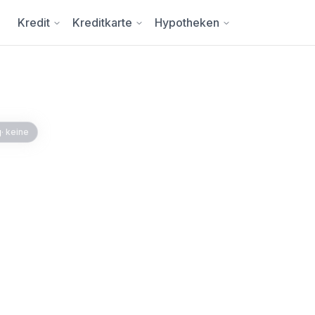
Kredit
Kreditkarte
Hypotheken
g
·
keine
Schweiz: Die besten
rgleich
ist die Migros Bank Visa
währungsgebühr. Für
nance Visa Platinum mit