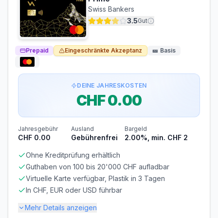
ZINSFREIE ZEIT
MINDESTTILGUNG
Swiss Bankers
0 Tage
2.5%
3.5
Gut
Bargeldabhebungen: Zinsen ab Tag 1
Die zinsfreie Zeit gilt nur für Einkäufe. Bei
Prepaid
Eingeschränkte Akzeptanz
🎫
Basis
Bargeldabhebungen fallen sofort
12.00% p.a.
Zinsen an.
Voraussetzungen
DEINE JAHRESKOSTEN
MINDESTALTER
MINDESTEINKOMMEN
CHF 0.00
ab 18 Jahren
ab CHF 0.00/Monat
BONITÄTSPRÜFUNG
GIROKONTO
Nicht erforderlich
Nicht erforderlich
Jahresgebühr
Ausland
Bargeld
CHF 0.00
Gebührenfrei
2.00%, min. CHF 2
Ohne Kreditprüfung erhältlich
Guthaben von 100 bis 20'000 CHF aufladbar
Virtuelle Karte verfügbar, Plastik in 3 Tagen
In CHF, EUR oder USD führbar
Mehr Details anzeigen