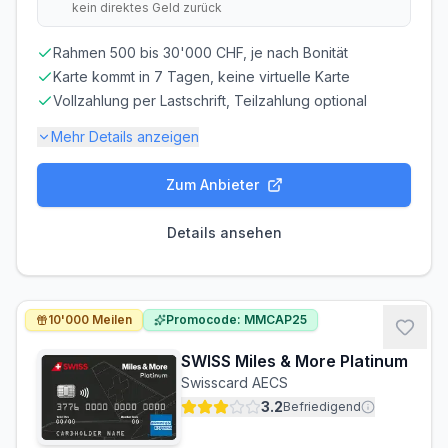
kein direktes Geld zurück
Nicht erforderlich
Nicht erforderlich
Rahmen 500 bis 30'000 CHF, je nach Bonität
Abrechnung & Zahlung
Karte kommt in 7 Tagen, keine virtuelle Karte
Automatischer Einzug
Vollzahlung per Lastschrift, Teilzahlung optional
Der Rechnungsbetrag wird automatisch per SEPA-
Lastschrift von Ihrem Konto abgebucht.
Mehr Details anzeigen
Zum Anbieter
Gebühren-Details
PARTNERKARTE
ERSATZKARTE
Details ansehen
Kostenlos
CHF 25.00
Gebührenbefreiung möglich
CHF 110 im ersten Jahr (Aktion)
10'000 Meilen
Promocode: MMCAP25
Zinsen & Kredit
SWISS Miles & More Platinum
SOLLZINS
EFF. JAHRESZINS
Swisscard AECS
12.00% p.a.
12.00% p.a.
3.2
Befriedigend
ZINSFREIE ZEIT
MINDESTTILGUNG