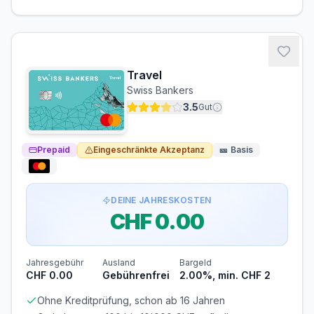
Voraussetzungen
MINDESTALTER
MINDESTEINKOMMEN
ab 16 Jahren
ab CHF 0.00/Monat
Travel
BONITÄTSPRÜFUNG
GIROKONTO
Swiss Bankers
Nicht erforderlich
Nicht erforderlich
3.5
Gut
Prepaid
Eingeschränkte Akzeptanz
🎫
Basis
DEINE JAHRESKOSTEN
CHF 0.00
Jahresgebühr
Ausland
Bargeld
CHF 0.00
Gebührenfrei
2.00%, min. CHF 2
Ohne Kreditprüfung, schon ab 16 Jahren