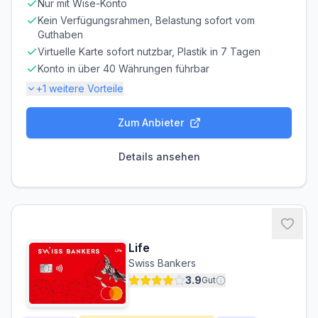
Nur mit Wise-Konto
Abrechnung & Zahlung
Kein Verfügungsrahmen, Belastung sofort vom
Manuelle Überweisung
Guthaben
Sie müssen den Rechnungsbetrag selbst überweisen.
Virtuelle Karte sofort nutzbar, Plastik in 7 Tagen
Beachten Sie die Zahlungsfrist!
Konto in über 40 Währungen führbar
Frist beachten! Bei verspäteter Zahlung fallen
+
1
weitere Vorteile
Verzugszinsen an.
Bei jeder Kartenzahlung wird ein Kreditlimit in Anspruch
Zum Anbieter
Gebühren-Details
genommen, und Du erhälst am Ende des Monats eine
Gesamtrechnung.
PARTNERKARTE
ERSATZKARTE
Details ansehen
Kostenlos
CHF 4.00
Voraussetzungen
MINDESTALTER
MINDESTEINKOMMEN
ab 18 Jahren
ab CHF 0.00/Monat
Life
BONITÄTSPRÜFUNG
GIROKONTO
Swiss Bankers
Nicht erforderlich
Erforderlich
3.9
Gut
Abrechnung & Zahlung