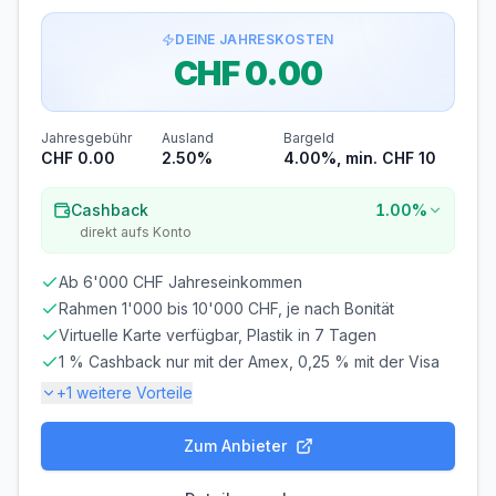
Voraussetzungen
DEINE JAHRESKOSTEN
CHF 0.00
MINDESTALTER
MINDESTEINKOMMEN
ab 18 Jahren
ab CHF 0.00/Monat
BONITÄTSPRÜFUNG
GIROKONTO
Jahresgebühr
Ausland
Bargeld
Nicht erforderlich
Nicht erforderlich
CHF 0.00
2.50%
4.00%, min. CHF 10
Abrechnung & Zahlung
Cashback
1.00%
direkt aufs Konto
Manuelle Überweisung
Sie müssen den Rechnungsbetrag selbst überweisen.
Ab 6'000 CHF Jahreseinkommen
Beachten Sie die Zahlungsfrist!
Rahmen 1'000 bis 10'000 CHF, je nach Bonität
Frist beachten! Bei verspäteter Zahlung fallen
Virtuelle Karte verfügbar, Plastik in 7 Tagen
Verzugszinsen an.
1 % Cashback nur mit der Amex, 0,25 % mit der Visa
Bei jeder Kartenzahlung wird ein Kreditlimit in Anspruch
+
1
weitere Vorteile
genommen, und Du erhälst am Ende des Monats eine
Gesamtrechnung.
Zum Anbieter
Gebühren-Details
PARTNERKARTE
ERSATZKARTE