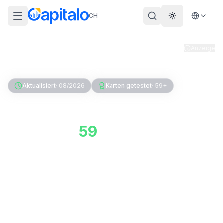
CH
Theme wechs
Anzeige
Home
Kreditkarte
Aktualisiert
·
08/2026
Karten getestet
·
59+
Kreditkarten-Vergleich
Schweiz:
59
+ Karten im
Test
Vergleiche alle Schweizer Kreditkarten nach
Gebühren, Leistungen und Capitalo Score –
transparent und ohne Registrierung.