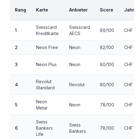
Rang
Karte
Anbieter
Score
Jahre
Swisscard
Swisscard
1
89/100
CHF 0
Kreditkarte
AECS
2
Neon Free
Neon
82/100
CHF 0
3
Neon Plus
Neon
80/100
CHF 2
Revolut
4
Revolut
80/100
CHF 0
Standard
Neon
5
Neon
78/100
CHF 18
Metal
Swiss
Swiss
6
Bankers
78/100
CHF 4
Bankers
Life