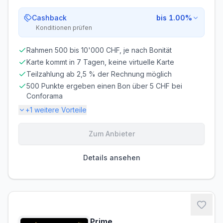
Bankinterner Wechselkurs (Aufschlag möglich)
Cashback
bis 1.00%
Gesamtkosten im Ausland können höher sein als die
Konditionen prüfen
angezeigte Fremdwährungsgebühr.
Rahmen 500 bis 10'000 CHF, je nach Bonität
Voraussetzungen
Karte kommt in 7 Tagen, keine virtuelle Karte
MINDESTALTER
MINDESTEINKOMMEN
Teilzahlung ab 2,5 % der Rechnung möglich
ab 18 Jahren
ab CHF 0.00/Monat
500 Punkte ergeben einen Bon über 5 CHF bei
Conforama
BONITÄTSPRÜFUNG
GIROKONTO
Nicht erforderlich
Nicht erforderlich
+
1
weitere Vorteile
Zum Anbieter
Gebühren-Details
PARTNERKARTE
ERSATZKARTE
Details ansehen
Kostenlos
CHF 20.00
Zinsen & Kredit
SOLLZINS
EFF. JAHRESZINS
12.00% p.a.
12.00% p.a.
Prime