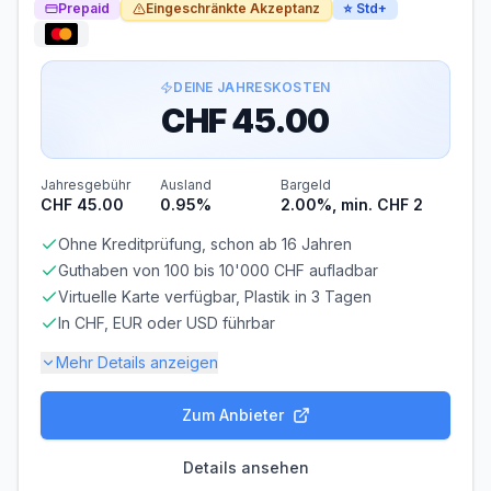
Prepaid
Eingeschränkte Akzeptanz
⭐
Std+
Automatischer Einzug
Der Rechnungsbetrag wird automatisch per SEPA-
Lastschrift von Ihrem Konto abgebucht.
Sofortige Belastung des Multi-Währungs-Kontos bei
DEINE JAHRESKOSTEN
jeder Transaktion
CHF 45.00
Jahresgebühr
Ausland
Bargeld
CHF 45.00
0.95%
2.00%, min. CHF 2
Ohne Kreditprüfung, schon ab 16 Jahren
Guthaben von 100 bis 10'000 CHF aufladbar
Virtuelle Karte verfügbar, Plastik in 3 Tagen
In CHF, EUR oder USD führbar
Mehr Details anzeigen
Zum Anbieter
Gebühren-Details
PARTNERKARTE
ERSATZKARTE
Details ansehen
Kostenlos
CHF 20.00