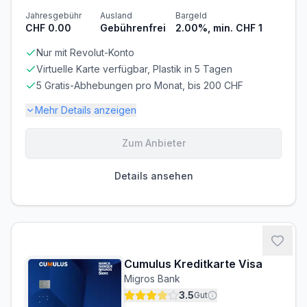
Jahresgebühr
Ausland
Bargeld
CHF 0.00
Gebührenfrei
2.00%, min. CHF 1
Nur mit Revolut-Konto
Virtuelle Karte verfügbar, Plastik in 5 Tagen
5 Gratis-Abhebungen pro Monat, bis 200 CHF
Mehr Details anzeigen
Zum Anbieter
Gebühren-Details
PARTNERKARTE
ERSATZKARTE
Details ansehen
CHF 5.00
CHF 5.50
Voraussetzungen
MINDESTALTER
MINDESTEINKOMMEN
ab 18 Jahren
ab CHF 0.00/Monat
Cumulus Kreditkarte Visa
BONITÄTSPRÜFUNG
GIROKONTO
Migros Bank
Nicht erforderlich
Erforderlich
3.5
Gut