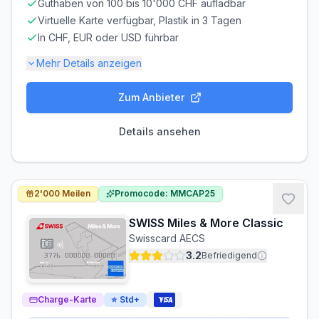
Guthaben von 100 bis 10'000 CHF aufladbar
Virtuelle Karte verfügbar, Plastik in 3 Tagen
In CHF, EUR oder USD führbar
Mehr Details anzeigen
Zum Anbieter
Gebühren-Details
PARTNERKARTE
ERSATZKARTE
Details ansehen
Kostenlos
Kostenlos
Voraussetzungen
MINDESTALTER
MINDESTEINKOMMEN
2'000 Meilen
Promocode: MMCAP25
ab 16 Jahren
ab CHF 0.00/Monat
SWISS Miles & More Classic
BONITÄTSPRÜFUNG
GIROKONTO
Swisscard AECS
Nicht erforderlich
Nicht erforderlich
3.2
Befriedigend
Charge-Karte
⭐
Std+