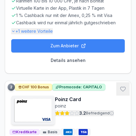
Rahmen 100 bis 10'000 CHF, je nach Bonität
Virtuelle Karte in der App, Plastik in 7 Tagen
1 % Cashback nur mit der Amex, 0,25 % mit Visa
Cashback wird nur einmal jährlich gutgeschrieben
+
1
weitere Vorteile
Zum Anbieter
Gebühren-Details
PARTNERKARTE
ERSATZKARTE
Details ansehen
Kostenlos
CHF 25.00
Zinsen & Kredit
SOLLZINS
EFF. JAHRESZINS
2
CHF 100 Bonus
Promocode: CAPITALO
12.00% p.a.
12.00% p.a.
Poinz Card
ZINSFREIE ZEIT
MINDESTTILGUNG
poinz
30 Tage
5%
3.2
Befriedigend
Bargeldabhebungen: Zinsen ab Tag 1
Die zinsfreie Zeit gilt nur für Einkäufe. Bei
Kreditkarte
Bargeldabhebungen fallen sofort
🎫
Basis
12.00% p.a.
Zinsen an.