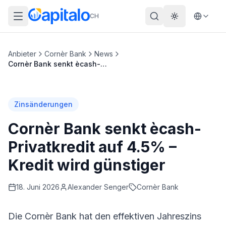
CH
Theme wechs
Anbieter
Cornèr Bank
News
Cornèr Bank senkt ècash-Privatkredit auf 4.5% – Kredit wird günstiger
Zinsänderungen
Cornèr Bank senkt ècash-
Privatkredit auf 4.5% –
Kredit wird günstiger
18. Juni 2026
Alexander
Senger
Cornèr Bank
Die
Cornèr Bank
hat den effektiven Jahreszins