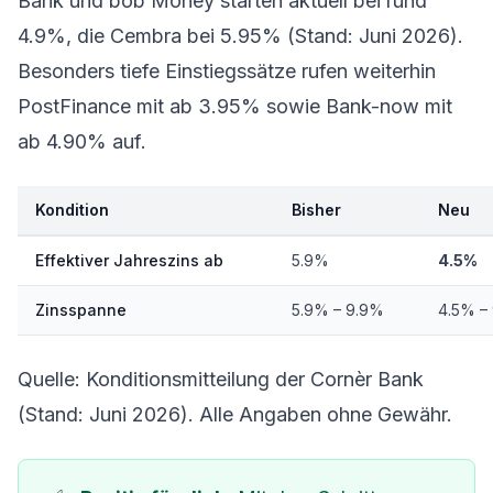
Bank und bob Money starten aktuell bei rund
4.9%, die Cembra bei 5.95% (Stand: Juni 2026).
Besonders tiefe Einstiegssätze rufen weiterhin
PostFinance mit ab 3.95% sowie Bank-now mit
ab 4.90% auf.
Kondition
Bisher
Neu
Effektiver Jahreszins ab
5.9%
4.5%
Zinsspanne
5.9% – 9.9%
4.5% –
Quelle: Konditionsmitteilung der Cornèr Bank
(Stand: Juni 2026). Alle Angaben ohne Gewähr.