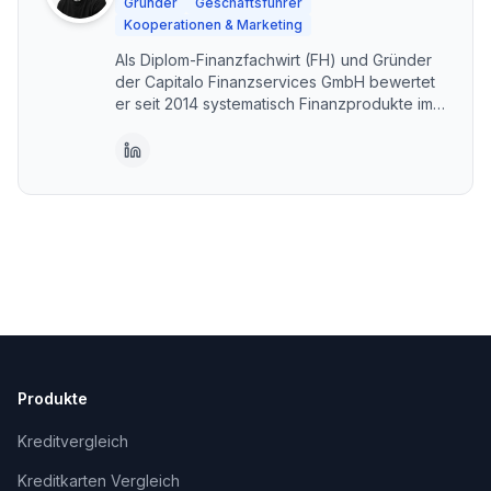
Gründer
Geschäftsführer
Kooperationen & Marketing
Als Diplom-Finanzfachwirt (FH) und Gründer
der Capitalo Finanzservices GmbH bewertet
er seit 2014 systematisch Finanzprodukte im
DACH-Raum. Capitalo steht für unabhängige,
transparente Vergleiche – kostenlos und im
Interesse der Nutzer. Erstellt mit KI-
Unterstützung, fachlich geprüft und
freigegeben von Alexander Senger.
Produkte
Kreditvergleich
Kreditkarten Vergleich