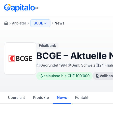
CH
Anbieter
BCGE
News
Startseite
Filialbank
BCGE – Aktuelle
Gegründet
1994
Genf, Schweiz
24 Filial
esisuisse bis CHF 100'000
Vollban
Übersicht
Produkte
News
Kontakt