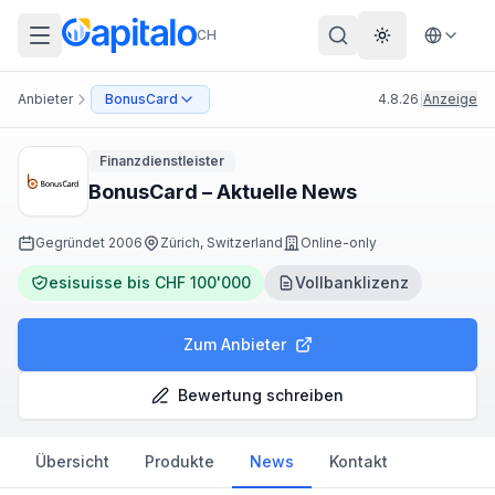
CH
Theme wechs
Anbieter
BonusCard
4.8.26
|
Anzeige
Finanzdienstleister
BonusCard – Aktuelle News
Gegründet
2006
Zürich, Switzerland
Online-only
esisuisse bis CHF 100'000
Vollbanklizenz
Zum Anbieter
Bewertung schreiben
Übersicht
Produkte
News
Kontakt