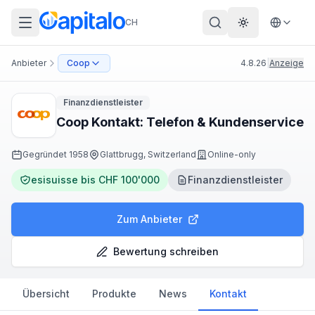
CH
Theme wechs
Anbieter
Coop
4.8.26
|
Anzeige
Finanzdienstleister
Coop Kontakt: Telefon & Kundenservice
Gegründet
1958
Glattbrugg, Switzerland
Online-only
esisuisse bis CHF 100'000
Finanzdienstleister
Zum Anbieter
Bewertung schreiben
Übersicht
Produkte
News
Kontakt