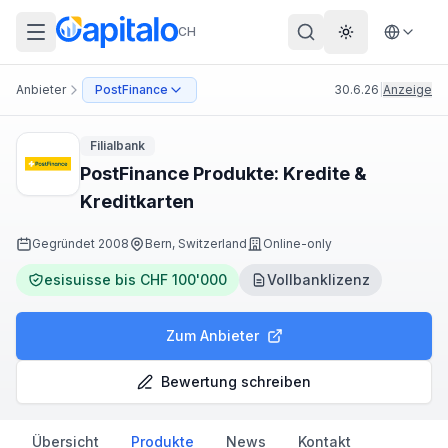
CH
Theme wechs
Anbieter
PostFinance
30.6.26
|
Anzeige
Filialbank
PostFinance Produkte: Kredite &
Kreditkarten
Gegründet
2008
Bern, Switzerland
Online-only
esisuisse bis CHF 100'000
Vollbanklizenz
Zum Anbieter
Bewertung schreiben
Übersicht
Produkte
News
Kontakt