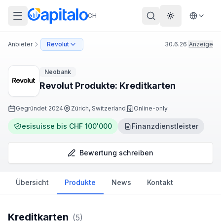
CH
Theme wechs
Anbieter
Revolut
30.6.26
|
Anzeige
Neobank
Revolut Produkte: Kreditkarten
Gegründet
2024
Zürich, Switzerland
Online-only
esisuisse bis CHF 100'000
Finanzdienstleister
Bewertung schreiben
Übersicht
Produkte
News
Kontakt
Kreditkarten
(
5
)