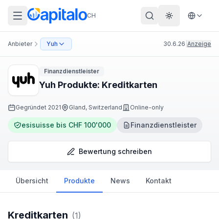
CH
Theme wechs
Anbieter
Yuh
30.6.26
|
Anzeige
Finanzdienstleister
Yuh Produkte: Kreditkarten
Gegründet
2021
Gland, Switzerland
Online-only
esisuisse bis CHF 100'000
Finanzdienstleister
Bewertung schreiben
Übersicht
Produkte
News
Kontakt
Kreditkarten
(
1
)