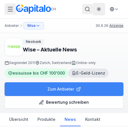
CH
Theme wechs
Anbieter
Wise
30.6.26
|
Anzeige
Neobank
Wise – Aktuelle News
Gegründet
2011
Zürich, Switzerland
Online-only
esisuisse bis CHF 100'000
E-Geld-Lizenz
Zum Anbieter
Bewertung schreiben
Übersicht
Produkte
News
Kontakt