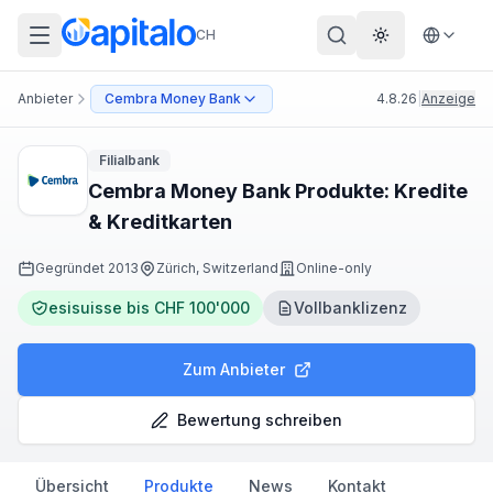
CH
Theme wechs
Anbieter
Cembra Money Bank
4.8.26
|
Anzeige
Filialbank
Cembra Money Bank Produkte: Kredite
& Kreditkarten
Gegründet
2013
Zürich, Switzerland
Online-only
esisuisse bis CHF 100'000
Vollbanklizenz
Zum Anbieter
Bewertung schreiben
Übersicht
Produkte
News
Kontakt